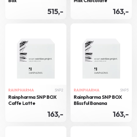
Box
Milk Chocolate
515,-
163,-
RAINPHARMA
SNP2
RAINPHARMA
SNP3
Rainpharma SNP BOX
Rainpharma SNP BOX
Caffe Latte
Blissful Banana
163,-
163,-