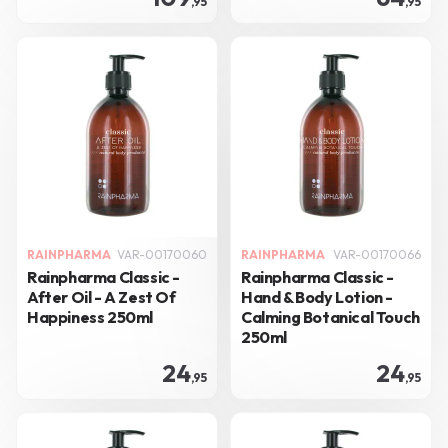
,95
,95
RAINPHARMA
VAR-00170060
RAINPHARMA
VAR-00170066
Rainpharma Classic -
Rainpharma Classic -
After Oil - A Zest Of
Hand & Body Lotion -
Happiness 250ml
Calming Botanical Touch
250ml
24
24
,95
,95