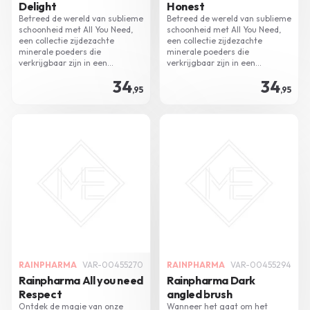
Delight
Honest
Betreed de wereld van sublieme
Betreed de wereld van sublieme
schoonheid met All You Need,
schoonheid met All You Need,
een collectie zijdezachte
een collectie zijdezachte
minerale poeders die
minerale poeders die
verkrijgbaar zijn in een
verkrijgbaar zijn in een
uitgebreid scala aan huidtinten
uitgebreid scala aan huidtinten
34
34
- een onmisbare metgezel voor
- een onmisbare metgezel voor
,95
,95
jouw streven naar een
jouw streven naar een
moeiteloos natuurlijke make-up
moeiteloos natuurlijke make-up
look.
look
RAINPHARMA
VAR-00455270
RAINPHARMA
VAR-00455294
Rainpharma All you need
Rainpharma Dark
Respect
angled brush
Ontdek de magie van onze
Wanneer het gaat om het