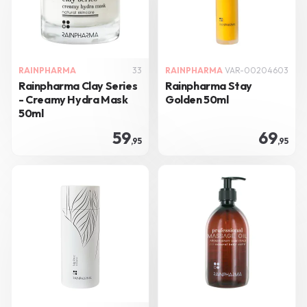
RAINPHARMA
33
RAINPHARMA
VAR-00204603
Rainpharma Clay Series
Rainpharma Stay
- Creamy Hydra Mask
Golden 50ml
50ml
59
69
,95
,95