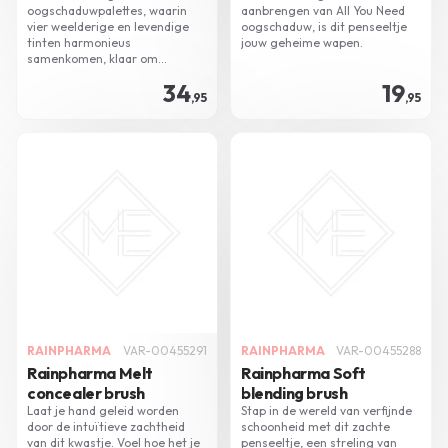
oogschaduwpalettes, waarin
aanbrengen van All You Need
vier weelderige en levendige
oogschaduw, is dit penseeltje
tinten harmonieus
jouw geheime wapen.
samenkomen, klaar om
moeiteloos met elkaar te
34
19
versmelten.
,95
,95
RAINPHARMA
VAR-00455291
RAINPHARMA
VAR-00455288
Rainpharma Melt
Rainpharma Soft
concealer brush
blending brush
Laat je hand geleid worden
Stap in de wereld van verfijnde
door de intuïtieve zachtheid
schoonheid met dit zachte
van dit kwastje. Voel hoe het je
penseeltje, een streling van