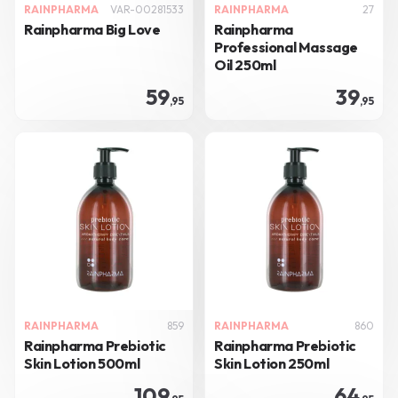
RAINPHARMA
VAR-00281533
RAINPHARMA
27
Rainpharma Big Love
Rainpharma
Professional Massage
Oil 250ml
59
39
,95
,95
RAINPHARMA
859
RAINPHARMA
860
Rainpharma Prebiotic
Rainpharma Prebiotic
Skin Lotion 500ml
Skin Lotion 250ml
109
64