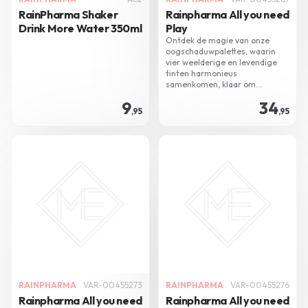
RainPharma Shaker
Rainpharma All you need
Drink More Water 350ml
Play
Ontdek de magie van onze
oogschaduwpalettes, waarin
vier weelderige en levendige
tinten harmonieus
samenkomen, klaar om
moeiteloos met elkaar te
9
34
versmelten.
,95
,95
RAINPHARMA
VAR-00455273
RAINPHARMA
VAR-00455276
Rainpharma All you need
Rainpharma All you need