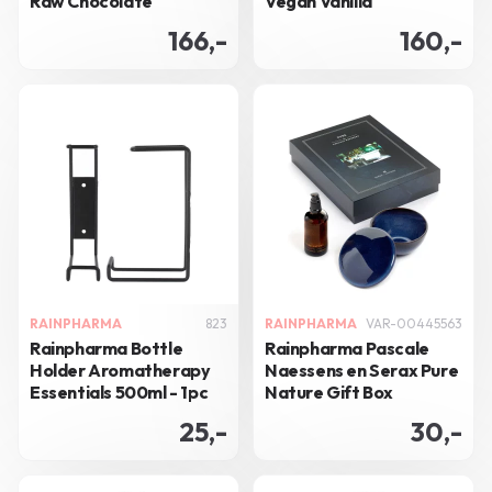
Raw Chocolate
Vegan Vanilla
166,-
160,-
RAINPHARMA
823
RAINPHARMA
VAR-00445563
Rainpharma Bottle
Rainpharma Pascale
Holder Aromatherapy
Naessens en Serax Pure
Essentials 500ml - 1pc
Nature Gift Box
25,-
30,-