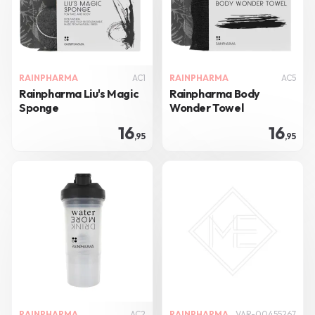
RAINPHARMA
AC1
RAINPHARMA
AC5
Rainpharma Liu's Magic
Rainpharma Body
Sponge
Wonder Towel
16
16
,95
,95
RAINPHARMA
AC2
RAINPHARMA
VAR-00455267