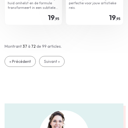
huid omhelst en de formule
perfectie voor jouw artistieke
transformeert in een subtiele
reis.
sluier van perfectie.
19
19
,95
,95
Montrant
37
à
72
de 99
articles.
« Précédent
Suivant »